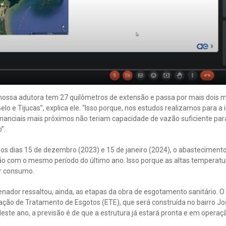
 nossa adutora tem 27 quilômetros de extensão e passa por mais dois m
lo e Tijucas”, explica ele. “Isso porque, nos estudos realizamos para a
nanciais mais próximos não teriam capacidade de vazão suficiente par
”.
e os dias 15 de dezembro (2023) e 15 de janeiro (2024), o abasteciment
com o mesmo período do último ano. Isso porque as altas temperaturas
or consumo.
enador ressaltou, ainda, as etapas da obra de esgotamento sanitário
ação de Tratamento de Esgotos (ETE), que será construída no bairro
l deste ano, a previsão é de que a estrutura já estará pronta e em operaç