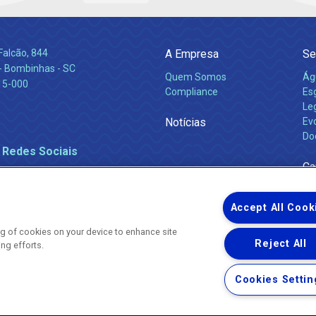
Falcão, 844
A Empresa
Se
 Bombinhas - SC
Quem Somos
Ág
15-000
Compliance
Es
Leg
Notícias
Ev
Do
 Redes Sociais
Ca
Accept All Cook
ing of cookies on your device to enhance site
Reject All
ing efforts.
Uma empresa
Copyright ® 2026 - Todos os Direitos Reservados.
Nossa natureza movimenta a vida
Cookies Settin
Termos Gerais de Uso de Sites e Aplicativos