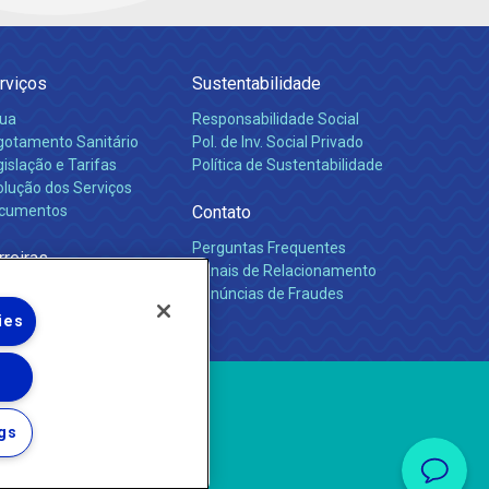
rviços
Sustentabilidade
ua
Responsabilidade Social
gotamento Sanitário
Pol. de Inv. Social Privado
islação e Tarifas
Política de Sustentabilidade
olução dos Serviços
cumentos
Contato
Perguntas Frequentes
rreiras
Canais de Relacionamento
Denúncias de Fraudes
ies
gs