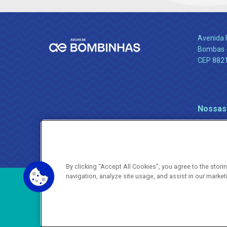
Avenida 
Bombas -
CEP 882
Nossas
By clicking “Accept All Cookies”, you agree to the stor
navigation, analyze site usage, and assist in our market