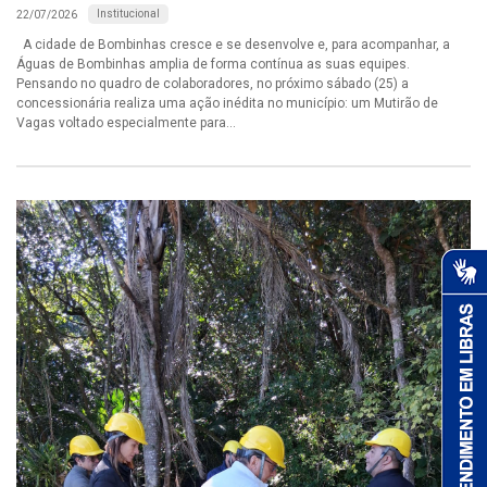
Institucional
22/07/2026
A cidade de Bombinhas cresce e se desenvolve e, para acompanhar, a
Águas de Bombinhas amplia de forma contínua as suas equipes.
Pensando no quadro de colaboradores, no próximo sábado (25) a
concessionária realiza uma ação inédita no município: um Mutirão de
Vagas voltado especialmente para...