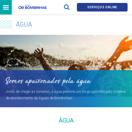
SERVIÇOS ONLINE
ÁGUA
Somos apaixonados pela água
Antes de chegar às torneiras, a água percorre um longo caminho pelo sistema
de abastecimento da Águas de Bombinhas.
ÁGUA