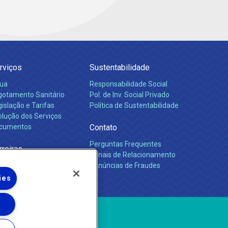
rviços
Sustentabilidade
ua
Responsabilidade Social
gotamento Sanitário
Pol. de Inv. Social Privado
islação e Tarifas
Política de Sustentabilidade
olução dos Serviços
cumentos
Contato
Perguntas Frequentes
rreiras
Canais de Relacionamento
Denúncias de Fraudes
ies