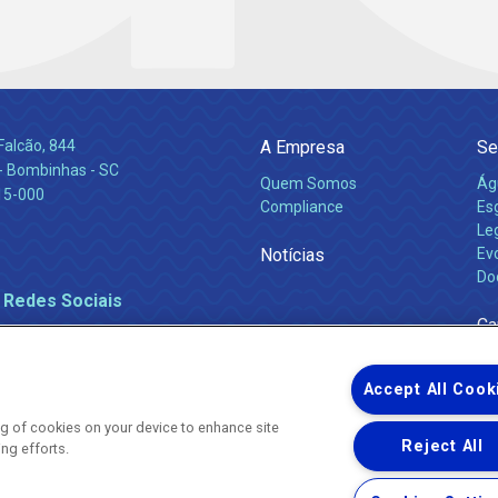
Falcão, 844
A Empresa
Se
 Bombinhas - SC
Quem Somos
Ág
15-000
Compliance
Es
Leg
Notícias
Ev
Do
 Redes Sociais
Ca
Accept All Cook
ing of cookies on your device to enhance site
Reject All
ing efforts.
Uma empresa
Copyright ® 2026 - Todos os Direitos Reservados.