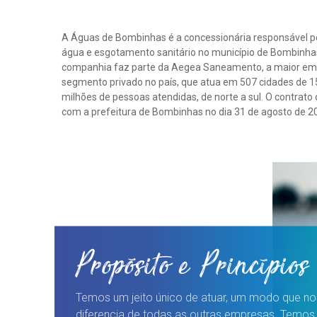
A Águas de Bombinhas é a concessionária responsável p
água e esgotamento sanitário no município de Bombinhas
companhia faz parte da Aegea Saneamento, a maior e
segmento privado no país, que atua em 507 cidades de 1
milhões de pessoas atendidas, de norte a sul. O contrato
com a prefeitura de Bombinhas no dia 31 de agosto de 2
Propósito e Princípios
Temos um jeito único de atuar, um modo que no
diferencia de todas as outras empresas. Temo