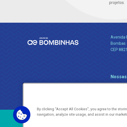
projetos.
Avenida 
Bombas -
CEP 882
Nossas
By clicking “Accept All Cookies”, you agree to the stor
navigation, analyze site usage, and assist in our market