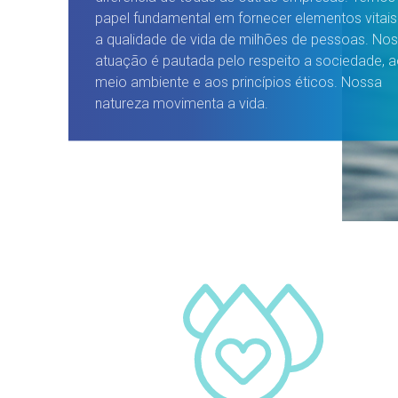
papel fundamental em fornecer elementos vitais
a qualidade de vida de milhões de pessoas. No
atuação é pautada pelo respeito a sociedade, 
meio ambiente e aos princípios éticos. Nossa
natureza movimenta a vida.