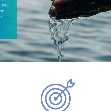
 para
ssa
ao