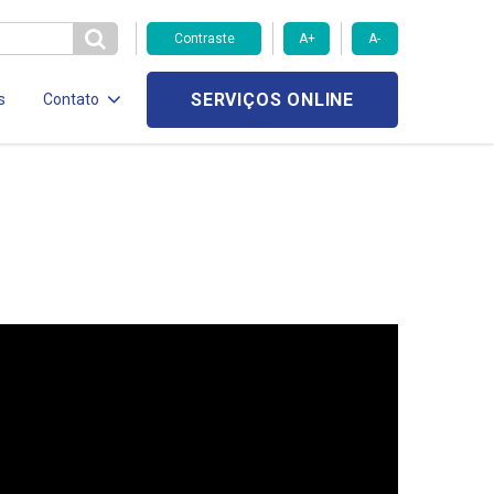
Contraste
A+
A-
SERVIÇOS ONLINE
s
Contato