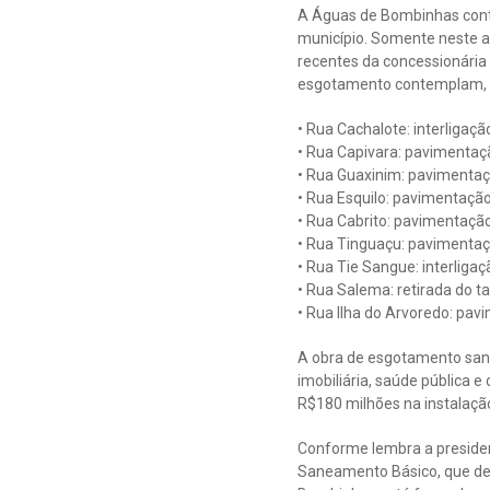
A Águas de Bombinhas conti
município. Somente neste a
recentes da concessionária 
esgotamento contemplam, pr
• Rua Cachalote: interligaçã
• Rua Capivara: pavimentaç
• Rua Guaxinim: pavimentaç
• Rua Esquilo: pavimentaçã
• Rua Cabrito: pavimentaçã
• Rua Tinguaçu: pavimentaçã
• Rua Tie Sangue: interliga
• Rua Salema: retirada do 
• Rua Ilha do Arvoredo: pa
A obra de esgotamento sani
imobiliária, saúde pública 
R$180 milhões na instalaçã
Conforme lembra a presiden
Saneamento Básico, que det