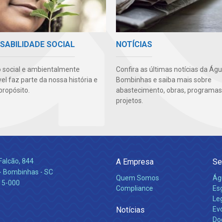
SABILIDADE SOCIAL
NOTÍCIAS
 social e ambientalmente
Confira as últimas notícias da Ág
l faz parte da nossa história e
Bombinhas e saiba mais sobre
propósito.
abastecimento, obras, programas
projetos.
Falcão, 844
A Empresa
Se
 Bombinhas - SC
Quem Somos
Ág
15-000
Compliance
Es
Leg
Notícias
Ev
Do