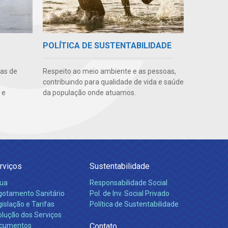
POLÍTICA DE SUSTENTABILIDADE
uas de
Respeito ao meio ambiente e as pessoas,
contribuindo para qualidade de vida e saúde
 e
da população onde atuamos.
rviços
Sustentabilidade
ua
Responsabilidade Social
gotamento Sanitário
Pol. de Inv. Social Privado
islação e Tarifas
Política de Sustentabilidade
olução dos Serviços
cumentos
Contato