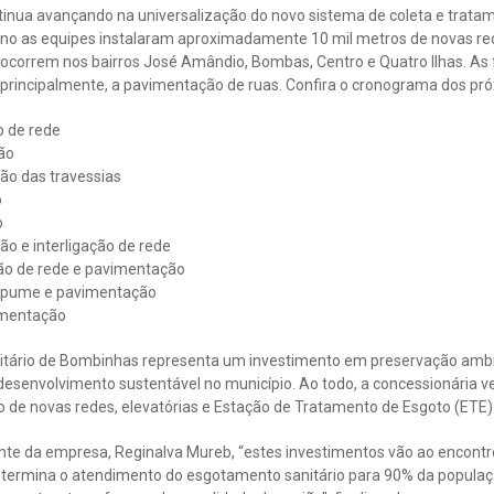
nua avançando na universalização do novo sistema de coleta e trata
no as equipes instalaram aproximadamente 10 mil metros de novas red
ocorrem nos bairros José Amândio, Bombas, Centro e Quatro Ilhas. As 
incipalmente, a pavimentação de ruas. Confira o cronograma dos pró
o de rede
ão
ão das travessias
o
o
o e interligação de rede
ção de rede e pavimentação
tapume e pavimentação
vimentação
tário de Bombinhas representa um investimento em preservação ambie
e desenvolvimento sustentável no município. Ao todo, a concessionária 
o de novas redes, elevatórias e Estação de Tratamento de Esgoto (ETE)
te da empresa, Reginalva Mureb, “estes investimentos vão ao encontr
ermina o atendimento do esgotamento sanitário para 90% da populaçã