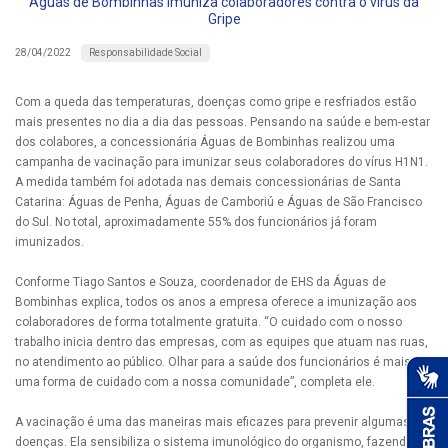
Águas de Bombinhas imuniza colaboradores contra o vírus da
Gripe
Responsabilidade Social
28/04/2022
Com a queda das temperaturas, doenças como gripe e resfriados estão
mais presentes no dia a dia das pessoas. Pensando na saúde e bem-estar
dos colabores, a concessionária Águas de Bombinhas realizou uma
campanha de vacinação para imunizar seus colaboradores do vírus H1N1.
A medida também foi adotada nas demais concessionárias de Santa
Catarina: Águas de Penha, Águas de Camboriú e Águas de São Francisco
do Sul. No total, aproximadamente 55% dos funcionários já foram
imunizados.
Conforme Tiago Santos e Souza, coordenador de EHS da Águas de
Bombinhas explica, todos os anos a empresa oferece a imunização aos
colaboradores de forma totalmente gratuita. “O cuidado com o nosso
trabalho inicia dentro das empresas, com as equipes que atuam nas ruas,
no atendimento ao público. Olhar para a saúde dos funcionários é mais
uma forma de cuidado com a nossa comunidade”, completa ele.
A vacinação é uma das maneiras mais eficazes para prevenir algumas
doenças. Ela sensibiliza o sistema imunológico do organismo, fazendo