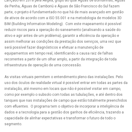
Lançado em 2018 pela Aegea, grupo ao qual Águas de Bombinhas, Águas
de Penha, Águas de Camboriú e Águas de São Francisco do Sul fazem
parte, o projeto é fundamentado no que há de mais avançado em gestão
de ativos de acordo com a ISO 55.001 e na metodologia de modelos 3D
BIM (Building Information Modeling). Com este mapeamento é possível
reduzir riscos para a operação do saneamento (analisando a saúde do
ativo e agir antes de um problema); garantir a eficiência da operação e
assim melhorar as condições da prestação dos serviços, uma vez que
será possível fazer diagnósticos e efetuar a manutenção de
equipamentos em tempo real, identificando a causa raiz de falhas
recorrentes a partir de um olhar amplo, a partir da integração de toda
infraestrutura de operação de uma concessão.
As visitas virtuais permitem o entendimento pleno das instalações. Pelo
uso dos óculos de realidade virtual é possível entrar em todas as partes da
instalação, até mesmo em locais que não é possível visitar em campo,
como por exemplo o subsolo com todas as tubulações, e até dentro dos
tanques que nas instalações de campo que estão totalmente preenchidos
com efluentes. O programa tem o objetivo de incorporar a inteligência de
dados e a tecnologia para a gestão dos ganhos de eficiência, trazendo a
capacidade de alinhar expectativas e transformar o futuro de todo o
segmento.