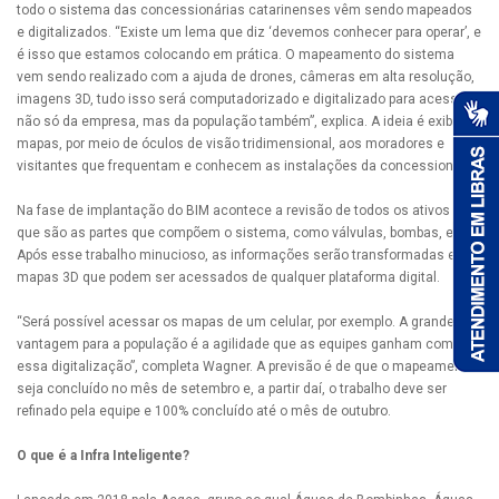
todo o sistema das concessionárias catarinenses vêm sendo mapeados
e digitalizados. “Existe um lema que diz ‘devemos conhecer para operar’, e
é isso que estamos colocando em prática. O mapeamento do sistema
vem sendo realizado com a ajuda de drones, câmeras em alta resolução,
imagens 3D, tudo isso será computadorizado e digitalizado para acesso
não só da empresa, mas da população também”, explica. A ideia é exibir os
mapas, por meio de óculos de visão tridimensional, aos moradores e
visitantes que frequentam e conhecem as instalações da concessionária.
Na fase de implantação do BIM acontece a revisão de todos os ativos –
que são as partes que compõem o sistema, como válvulas, bombas, etc.
Após esse trabalho minucioso, as informações serão transformadas em
mapas 3D que podem ser acessados de qualquer plataforma digital.
“Será possível acessar os mapas de um celular, por exemplo. A grande
vantagem para a população é a agilidade que as equipes ganham com
essa digitalização”, completa Wagner. A previsão é de que o mapeamento
seja concluído no mês de setembro e, a partir daí, o trabalho deve ser
refinado pela equipe e 100% concluído até o mês de outubro.
O que é a Infra Inteligente?