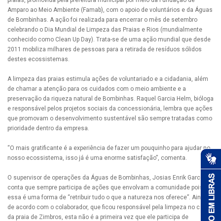
praias, promovida pela prefeitura municipal por meio da Fundação de
Amparo ao Meio Ambiente (Famab), com o apoio de voluntários e da Águas
de Bombinhas. A ação foi realizada para encerrar o mês de setembro
celebrando o Dia Mundial de Limpeza das Praias e Rios (mundialmente
conhecido como Clean Up Day). Trata-se de uma ação mundial que desde
2011 mobiliza milhares de pessoas para a retirada de resíduos sólidos
destes ecossistemas.
A limpeza das praias estimula ações de voluntariado e a cidadania, além
de chamar a atenção para os cuidados com o meio ambiente e a
preservação da riqueza natural de Bombinhas. Raquel Garcia Helm, bióloga
e responsável pelos projetos sociais da concessionária, lembra que ações
que promovam o desenvolvimento sustentável são sempre tratadas como
prioridade dentro da empresa.
“O mais gratificante é a experiência de fazer um pouquinho para ajudar no
nosso ecossistema, isso já é uma enorme satisfação”, comenta.
O supervisor de operações da Águas de Bombinhas, Josias Enrik Garcia,
conta que sempre participa de ações que envolvam a comunidade pois
essa é uma forma de “retribuir tudo o que a natureza nos oferece”. Ainda
de acordo com o colaborador, que ficou responsável pela limpeza no canto
da praia de Zimbros, esta não é a primeira vez que ele participa de