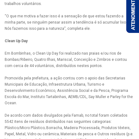
trabalhos voluntários.
“O que me motiva a fazer isso é a sensação de que estou fazendo a
minha parte, se ninguém pensar assim a tendência é só acumular lixo.
Nós fazemos isso para a natureza”, completa ele.
Clean Up Day
Em Bombinhas, o Clean Up Day foi realizado nas praias e/ou rios de
Bombas/Ribeiro, Quatro Ilhas, Mariscal, Conceição e Zimbros e contou
com cerca de 44 voluntários, distribuídos nestes pontos.
Promovida pela prefeitura, a ação contou com o apoio das Secretarias
Municipais de Educação, Infraestrutura Urbana, Turismo e
Desenvolvimento Econômico, Assistência Social e da Pesca, Programa
Escola do Mar, Instituto Tartabinhas, AEMB/CDL, Say Muller e Parley for the
Ocean.
De acordo com dados divulgados pela Famab, no total foram coletados
5542 itens de resíduos distribuídos nas seguintes categorias:
Plástico/Micro Plástico; Borracha, Madeira Processada, Produtos têxteis,
Papel, Metal, Vidro ou cerâmica; Materiais de pesca e Outros resíduos (p.e.