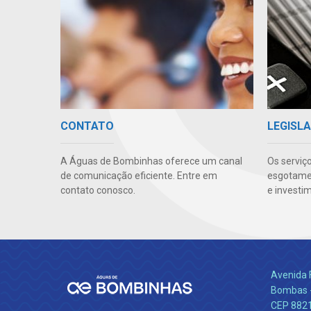
CONTATO
LEGISLA
A Águas de Bombinhas oferece um canal
Os serviç
de comunicação eficiente. Entre em
esgotamen
contato conosco.
e investi
Avenida 
Bombas -
CEP 882