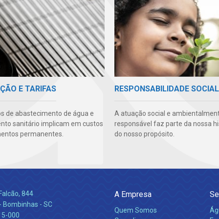
ÇÃO E TARIFAS
RESPONSABILIDADE SOCIAL
os de abastecimento de água e
A atuação social e ambientalmen
to sanitário implicam em custos
responsável faz parte da nossa hi
mentos permanentes.
do nosso propósito.
Falcão, 844
A Empresa
Se
 Bombinhas - SC
Quem Somos
Ág
15-000