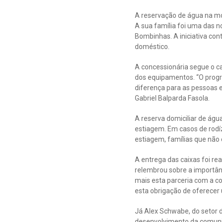
A reservação de água na mor
A sua família foi uma das 
Bombinhas. A iniciativa con
doméstico.
A concessionária segue o ca
dos equipamentos. “O progra
diferença para as pessoas 
Gabriel Balparda Fasola.
A reserva domiciliar de ág
estiagem. Em casos de rod
estiagem, famílias que nã
A entrega das caixas foi re
relembrou sobre a importânc
mais esta parceria com a c
esta obrigação de oferecer
Já Alex Schwabe, do setor d
desenvolvimento da comunid