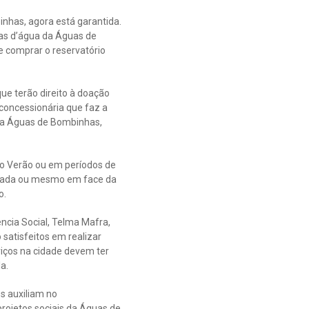
inhas, agora está garantida.
xas d’água da Águas de
e comprar o reservatório
que terão direito à doação
 concessionária que faz a
 da Águas de Bombinhas,
no Verão ou em períodos de
amada ou mesmo em face da
o.
ência Social, Telma Mafra,
 satisfeitos em realizar
viços na cidade devem ter
a.
s auxiliam no
rojetos sociais da Águas de