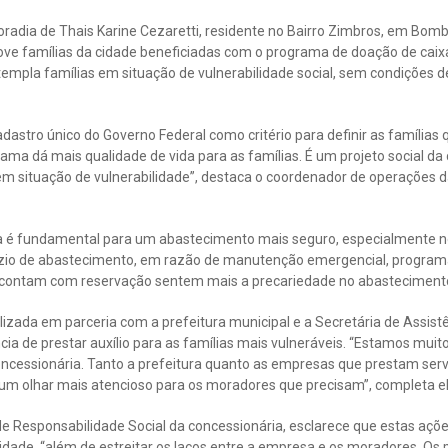
adia de Thais Karine Cezaretti, residente no Bairro Zimbros, em Bomb
nove famílias da cidade beneficiadas com o programa de doação de cai
templa famílias em situação de vulnerabilidade social, sem condições d
dastro único do Governo Federal como critério para definir as famílias 
ma dá mais qualidade de vida para as famílias. É um projeto social da
em situação de vulnerabilidade”, destaca o coordenador de operações
ua é fundamental para um abastecimento mais seguro, especialmente 
ízio de abastecimento, em razão de manutenção emergencial, progr
o contam com reservação sentem mais a precariedade no abasteciment
alizada em parceria com a prefeitura municipal e a Secretária de Assist
ia de prestar auxílio para as famílias mais vulneráveis. “Estamos muito
oncessionária. Tanto a prefeitura quanto as empresas que prestam ser
 um olhar mais atencioso para os moradores que precisam”, completa el
e Responsabilidade Social da concessionária, esclarece que estas açõe
ade, “além de estreitar os laços entre a empresa e os moradores. Os p