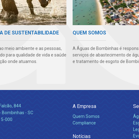
A DE SUSTENTABILIDADE
QUEM SOMOS
ao meio ambiente e as pessoas,
A Águas de Bombinhas é responsá
ndo para qualidade de vida e saúde
serviços de abastecimento de águ
ção onde atuamos.
e tratamento de esgoto de Bombi
Falcão, 844
A Empresa
Se
 Bombinhas - SC
Quem Somos
Ág
15-000
Compliance
Es
Leg
Notícias
Ev