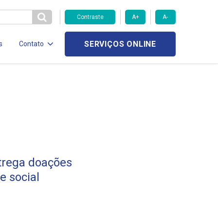
Contraste
A+
A-
SERVIÇOS ONLINE
s
Contato
trega doações
e social