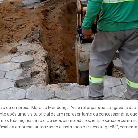
iva da empresa, Maraísa Mendonça, “vale reforçar que as ligações das 
te após uma visita oficial de um representante da concessionária, qu
m as tubulações da rua. Ou seja, os moradores, empresários e comun
ial da empresa, autorizando e instruindo para essa ligação”, comenta 