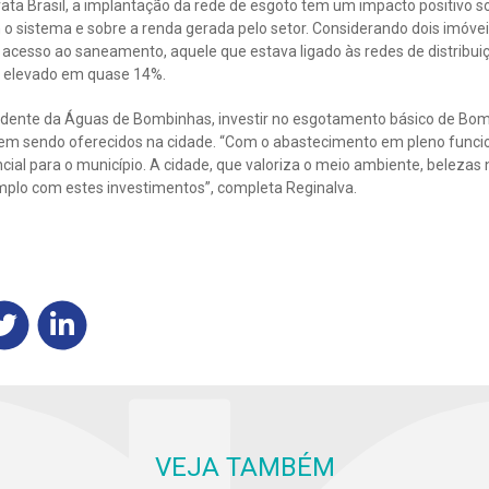
rata Brasil, a implantação da rede de esgoto tem um impacto positivo so
o sistema e sobre a renda gerada pelo setor. Considerando dois imóvei
acesso ao saneamento, aquele que estava ligado às redes de distribuiç
or elevado em quase 14%.
idente da Águas de Bombinhas, investir no esgotamento básico de Bo
vem sendo oferecidos na cidade. “Com o abastecimento em pleno func
cial para o município. A cidade, que valoriza o meio ambiente, belezas n
plo com estes investimentos”, completa Reginalva.
VEJA TAMBÉM