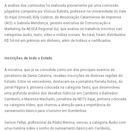
A análise dos conteúdos foi realizada previamente por uma comissão
julgadora composta por Vinícus Batista, professor na Universidade do Vale
do Itajaí (Univali); Billy Culeton, da Associação Catarinense de Imprensa
(ACI); e Gabriela Mendonça, gerente executiva de Comunicação e
Marketing da AEGEA Regional Sul, que avaliou os trabalhos inscritos nas
categorias áudio, texto, vídeo e mídias sociais. No total, foram distribuídos
R$ 54 mil em prêmios em dinheiro, além de troféus e certificados.
Inscrições de todo o Estado
A iniciativa, que já se consolida como um dos principais eventos de
jornalismo de Santa Catarina, recebeu inscrições de diversas regiões do
Estado. Entre os vencedores, destacam-se a jornalista Renata Rutes, do
jornal Página 3, primeira colocada na categoria Texto, que desenvolveu
uma profunda análise dos desafios hídricos em Camboriú e Balneário
Camboriú; e Maressa Machado, jornalista da NDTV Itajaí, primeira colocada
na categoria Vídeo, que chamou a atenção para a importância do
saneamento básico para o turismo em Bombinhas.
Gerson Fellipi, profissional da Rádio Menina, venceu a categoria Áudio com
uma matéria sobre o sonho do saneamento básico em Camboriú,