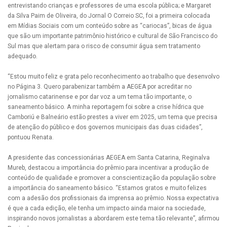
entrevistando crianças e professores de uma escola pública; e Margaret
da Silva Paim de Oliveira, do Jornal O Correio SC, foi a primeira colocada
em Mídias Sociais com um conteúdo sobre as “cariocas”, bicas de água
que são um importante patrimônio histórico e cultural de São Francisco do
Sul mas que alertam para o risco de consumir água sem tratamento
adequado.
“Estou muito feliz e grata pelo reconhecimento ao trabalho que desenvolvo
no Página 3. Quero parabenizar também a AEGEA por acreditar no
jornalismo catarinense e por dar voz a um tema tão importante, o
saneamento básico. A minha reportagem foi sobre a crise hídrica que
Camboriú e Balneário estão prestes a viver em 2025, um tema que precisa
de atenção do público e dos governos municipais das duas cidades”,
pontuou Renata.
A presidente das concessionárias AEGEA em Santa Catarina, Reginalva
Mureb, destacou a importância do prêmio para incentivar a produção de
conteúdo de qualidade e promover a conscientização da população sobre
a importância do saneamento básico. “Estamos gratos e muito felizes
com a adesão dos profissionais da imprensa ao prêmio. Nossa expectativa
é que a cada edição, ele tenha um impacto ainda maior na sociedade,
inspirando novos jornalistas a abordarem este tema tão relevante”, afirmou