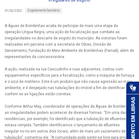
irregulares de esgoto
Esgotamento Sanitário
01/02/2022
A Águas de Bombinhas acaba de participar de mais uma etapa da
operação Língua Negra, uma ação de fiscalização que combate as
irregularidades no descarte de esgoto do município. As vistorias foram
realizadas em parceria com a secretaria de Obras, Divisão de
Saneamento, Fundação do Meio Ambiente de Bombinhas (Famab), além de
representantes da concessionária.
A ação, realizada na rua Cascudinho e ruas adjacentes, contou com
equipamentos específicos para a fiscalização, como a máquina de fumaça
e o azul de metileno. Este é um produto que não causa agressão ao meio
ambiente, e é despejado nas tubulações do imóvel a fim de identificar e
conferir se as ligações estão corretas.
Conforme Arthur May, coordenador de operações da Águas de Bombinhas,
as irregularidades podem acontecer de diversas formas. “Em uma das
residências, por exemplo, foi identificado que a tubulação de efluentes
estava rompida. Também identificamos o lançamento de efluentes
irregular no rio em outros dois locais, além de mais um vazamento de
tubulação”, comentou ele. “A comunidade pode sentir-se livre para procurar