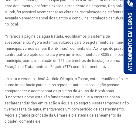
Bombinhas conseguiu antecipar parte da obra de saneamento. Devido a
este documento, conforme explica a presidente da empresa, Reginalva
Mureb, foi possível acompanhar as obras de revitalização da prefeitura na
Avenida Vereador Manoel dos Santos e concluir a instalação da tubulação
no local.
“Viramos a página da água tratada, equilibramos o sistema de
abastecimento. Agora estamos voltados para o esgotamento sanitário do
município, vamos sanear Bombinhas”, comenta ela. Ao longo do prazo
contratual, o projeto completo prevê um investimento de R$85 milhões no
município, com a instalação de 157 quilômetros de tubulação e uma
Estação de Tratamento de Esgoto (ETE) completamente nova.
Já para o vereador José Antônio Olimpia, o Tonho, estas reuniões são de
suma importância para que os representantes da população possam
compreender e acompanhar os projetos da Águas de Bombinhas.
“Encontros como este são fundamentais para que a empresa possa
esclarecer dúvidas em relação a água e ao esgoto. Nesta temporada não
tivemos falta de água, mantivemos um bom período de abastecimento.
Agora a grande prioridade da Câmara é o sistema de saneamento da
cidade”, comenta ele.