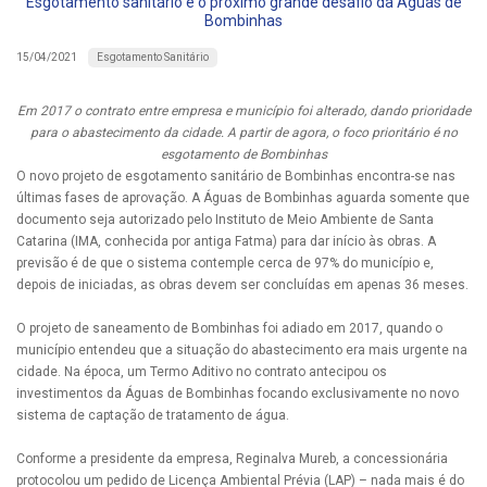
Esgotamento sanitário é o próximo grande desafio da Águas de
Bombinhas
Esgotamento Sanitário
15/04/2021
Em 2017 o contrato entre empresa e município foi alterado, dando prioridade
para o abastecimento da cidade. A partir de agora, o foco prioritário é no
esgotamento de Bombinhas
O novo projeto de esgotamento sanitário de Bombinhas encontra-se nas
últimas fases de aprovação. A Águas de Bombinhas aguarda somente que
documento seja autorizado pelo Instituto de Meio Ambiente de Santa
Catarina (IMA, conhecida por antiga Fatma) para dar início às obras. A
previsão é de que o sistema contemple cerca de 97% do município e,
depois de iniciadas, as obras devem ser concluídas em apenas 36 meses.
O projeto de saneamento de Bombinhas foi adiado em 2017, quando o
município entendeu que a situação do abastecimento era mais urgente na
cidade. Na época, um Termo Aditivo no contrato antecipou os
investimentos da Águas de Bombinhas focando exclusivamente no novo
sistema de captação de tratamento de água.
Conforme a presidente da empresa, Reginalva Mureb, a concessionária
protocolou um pedido de Licença Ambiental Prévia (LAP) – nada mais é do