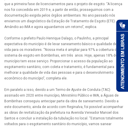
que a primeira fase de licenciamentos para o projeto de esgoto. “A licença
nos foi concedida em 2019 e, a partir de então, prosseguimos com a
documentação exigida pelos órgãos ambientais. No ano passado nós
enviamos um diagnóstico da Estação de Tratamento de Esgoto (ETE) José
Amândio ao IMA e agora aguardamos um retorno”, explica.
Conforme o prefeito Paulo Henrique Dalago, o Paulinho, a principal
expectativa do município é de levar saneamento básico e qualidade de
vida para os moradores. “Nossa meta é ampliar para 97% a cobertura do
sistema de esgoto em Bombinhas, em três anos. Hoje, apenas 18% do
município tem esse serviço. Proporcionar o acesso da população ao
esgotamento sanitário, com coleta e tratamento, é fundamental para
melhorar a qualidade de vida das pessoas e para o desenvolvimento
econômico do município”, completa ele.
Em paralelo a isso, devido a um Termo de Ajuste de Conduta (TAC)
assinado em 2020 entre município, Ministério Público e IMA, a Águas de
Bombinhas conseguiu antecipar parte da obra de saneamento. Devido a
este documento, ainda de acordo com Reginalva, foi possível acompanhar
as obras de revitalização da prefeitura na Avenida Vereador Manoel dos
Santos e concluir a instalação da tubulação no local. “Estamos totalmente
voltados para o esgotamento sanitário do município, vamos sanear