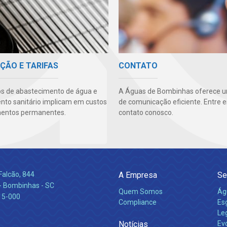
ÇÃO E TARIFAS
CONTATO
os de abastecimento de água e
A Águas de Bombinhas oferece u
to sanitário implicam em custos
de comunicação eficiente. Entre 
mentos permanentes.
contato conosco.
Falcão, 844
A Empresa
Se
 Bombinhas - SC
Quem Somos
Ág
15-000
Compliance
Es
Leg
Notícias
Ev