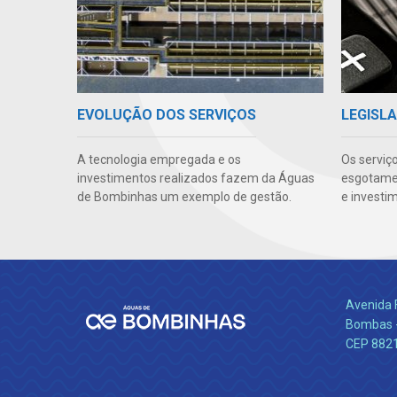
EVOLUÇÃO DOS SERVIÇOS
LEGISLA
A tecnologia empregada e os
Os serviç
investimentos realizados fazem da Águas
esgotamen
de Bombinhas um exemplo de gestão.
e investi
Avenida 
Bombas -
CEP 882