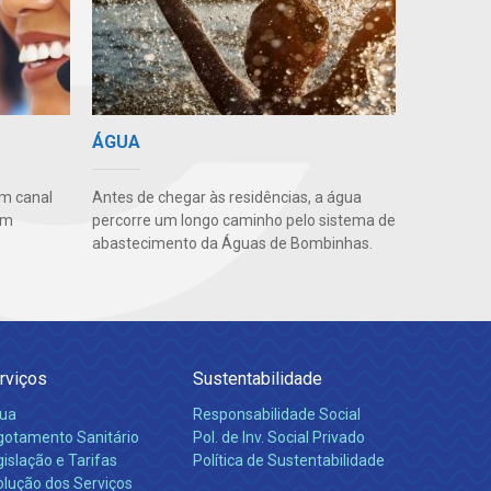
ÁGUA
m canal
Antes de chegar às residências, a água
em
percorre um longo caminho pelo sistema de
abastecimento da Águas de Bombinhas.
rviços
Sustentabilidade
ua
Responsabilidade Social
gotamento Sanitário
Pol. de Inv. Social Privado
islação e Tarifas
Política de Sustentabilidade
olução dos Serviços