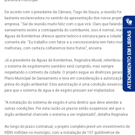
prefeitura municipal.
De acordo com o presidente da Câmara, Tiago de Souza, a reunião foi
bastante esclarecedora no sentido da apresentação dos novos projetos da
empresa. “Saí da reunião muito feliz com o que virá. Claro que falando de
saneamento existe a contrapartida do contribuinte, isso é normal, mas a
Águas de Bombinhas oferece aporte teórico e estrutura para a cidade”,
comenta ele. “Eu trabalho com fatos e a concessionária tem feito muitas
melhorias, com certeza colheremos bons frutos”, encerra.
Já a presidente da Águas de Bombinhas, Reginalva Mureb, relembrou que
o sistema de esgotamento sanitário será cumprido, mas sempre
respeitando o contexto da cidade. O projeto segue as diretrizes gerais do
Plano Municipal de Saneamento e leva em consideração a autorização
prévia do órgão ambiental. Esta autorização é uma condição essencial
para que o sistema de água e de esgoto possam ser implantados.
“A instalação do sistema de esgoto é uma diretriz que deve atender a
outras condições. Por esta razão os prazos estão suspensos até que o
órgão ambiental chancele o sistema a ser implantado”, detalha Reginalva.
Ao longo do prazo contratual, o projeto completo prevê um investimento de
R$85 milhões no município, com a instalação de 157 quilômetros de