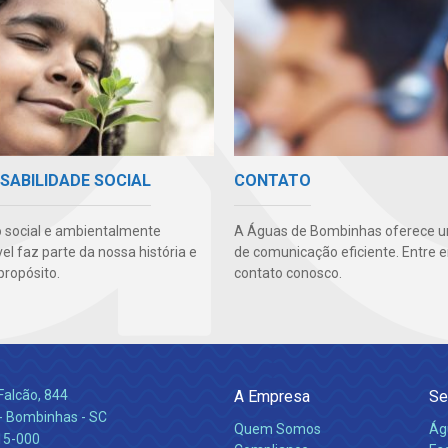
SABILIDADE SOCIAL
CONTATO
 social e ambientalmente
A Águas de Bombinhas oferece u
l faz parte da nossa história e
de comunicação eficiente. Entre 
propósito.
contato conosco.
Falcão, 844
A Empresa
Se
 Bombinhas - SC
Quem Somos
Ág
15-000