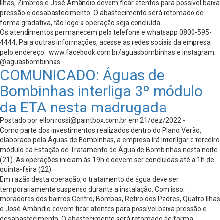
Ilhas, Zimbros e José Amândio devem ficar atentos para possível baixa
pressão e desabastecimento. O abastecimento será retomado de
forma gradativa, tão logo a operação seja concluída.
Os atendimentos permanecem pelo telefone e whatsapp 0800-595-
4444. Para outras informações, acesse as redes sociais da empresa
pelo endereço: www.facebook.com.br/aguasbombinhas e instagram:
@aguasbombinhas.
COMUNICADO: Águas de
Bombinhas interliga 3º módulo
da ETA nesta madrugada
Postado por
ellon.rossi@paintbox.com.br
em 21/dez/2022 -
Como parte dos investimentos realizados dentro do Plano Verão,
elaborado pela Águas de Bombinhas, a empresa irá interligar o terceiro
módulo da Estação de Tratamento de Água de Bombinhas nesta noite
(21). As operações iniciam às 19h e devem ser concluídas até a 1h de
quinta-feira (22).
Em razão desta operação, o tratamento de água deve ser
temporariamente suspenso durante a instalação. Com isso,
moradores dos bairros Centro, Bombas, Retiro dos Padres, Quatro Ilhas
e José Amândio devem ficar atentos para possível baixa pressão e
desabastecimento. O abastecimento será retomado de forma