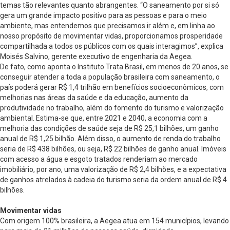
temas tão relevantes quanto abrangentes. “O saneamento por si só
gera um grande impacto positivo para as pessoas e para o meio
ambiente, mas entendemos que precisamos ir além e, em linha ao
nosso propósito de movimentar vidas, proporcionamos prosperidade
compartilhada a todos os públicos com os quais interagimos”, explica
Moisés Salvino, gerente executivo de engenharia da Aegea.
De fato, como aponta o Instituto Trata Brasil, em menos de 20 anos, se
conseguir atender a toda a população brasileira com saneamento, o
país poderá gerar R$ 1,4 trilhão em benefícios socioeconômicos, com
melhorias nas áreas da saúde e da educação, aumento da
produtividade no trabalho, além do fomento do turismo e valorização
ambiental. Estima-se que, entre 2021 e 2040, a economia com a
melhoria das condições de saúde seja de R$ 25,1 bilhões, um ganho
anual de R$ 1,25 bilhão. Além disso, o aumento de renda do trabalho
seria de R$ 438 bilhões, ou seja, R$ 22 bilhões de ganho anual. Imóveis
com acesso a água e esgoto tratados renderiam ao mercado
imobiliário, por ano, uma valorização de R$ 2,4 bilhões, e a expectativa
de ganhos atrelados à cadeia do turismo seria da ordem anual de R$ 4
bilhões.
Movimentar vidas
Com origem 100% brasileira, a Aegea atua em 154 municípios, levando