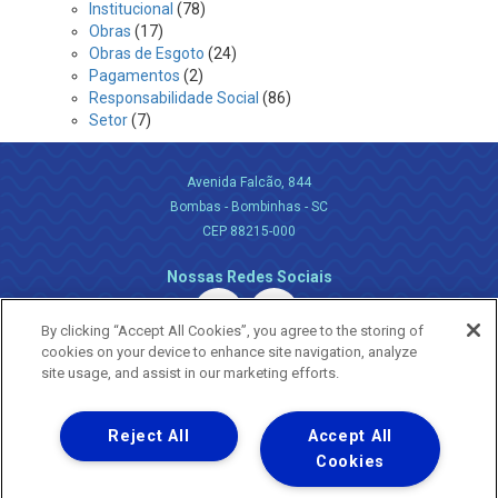
Institucional
(78)
Obras
(17)
Obras de Esgoto
(24)
Pagamentos
(2)
Responsabilidade Social
(86)
Setor
(7)
Avenida Falcão, 844
Bombas - Bombinhas - SC
CEP 88215-000
Nossas Redes Sociais
By clicking “Accept All Cookies”, you agree to the storing of
cookies on your device to enhance site navigation, analyze
site usage, and assist in our marketing efforts.
Reject All
Accept All
Uma empresa
Copyright ® 2026 - Todos os Direitos Reservados.
Cookies
Nossa natureza movimenta a vida