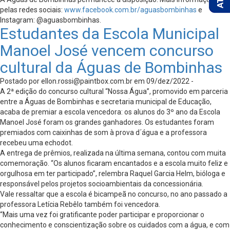
pelas redes sociais:
www.facebook.com.br/
aguasbombinhas
e
Instagram: @aguasbombinhas.
Estudantes da Escola Municipal
Manoel José vencem concurso
cultural da Águas de Bombinhas
Postado por
ellon.rossi@paintbox.com.br
em 09/dez/2022 -
A 2ª edição do concurso cultural “Nossa Água”, promovido em parceria
entre a Águas de Bombinhas e secretaria municipal de Educação,
acaba de premiar a escola vencedora: os alunos do 3º ano da Escola
Manoel José foram os grandes ganhadores. Os estudantes foram
premiados com caixinhas de som à prova d´água e a professora
recebeu uma echodot.
A entrega de prêmios, realizada na última semana, contou com muita
comemoração. “Os alunos ficaram encantados e a escola muito feliz e
orgulhosa em ter participado”, relembra Raquel Garcia Helm, bióloga e
responsável pelos projetos socioambientais da concessionária.
Vale ressaltar que a escola é bicampeã no concurso, no ano passado a
professora Letícia Rebêlo também foi vencedora.
“Mais uma vez foi gratificante poder participar e proporcionar o
conhecimento e conscientização sobre os cuidados com a água, e com