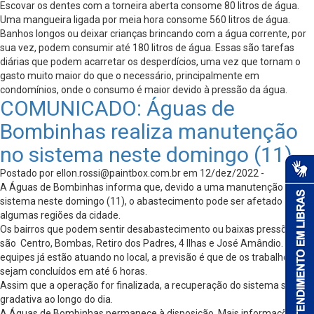
Escovar os dentes com a torneira aberta consome 80 litros de água.
Uma mangueira ligada por meia hora consome 560 litros de água.
Banhos longos ou deixar crianças brincando com a água corrente, por
sua vez, podem consumir até 180 litros de água. Essas são tarefas
diárias que podem acarretar os desperdícios, uma vez que tornam o
gasto muito maior do que o necessário, principalmente em
condomínios, onde o consumo é maior devido à pressão da água.
COMUNICADO: Águas de
Bombinhas realiza manutenção
no sistema neste domingo (11)
Postado por
ellon.rossi@paintbox.com.br
em 12/dez/2022 -
A Águas de Bombinhas informa que, devido a uma manutenção do
sistema neste domingo (11), o abastecimento pode ser afetado em
algumas regiões da cidade.
Os bairros que podem sentir desabastecimento ou baixas pressões
são Centro, Bombas, Retiro dos Padres, 4 Ilhas e José Amândio. As
equipes já estão atuando no local, a previsão é que de os trabalhos
sejam concluídos em até 6 horas.
Assim que a operação for finalizada, a recuperação do sistema será
gradativa ao longo do dia.
A Águas de Bombinhas permanece à disposição. Mais informações