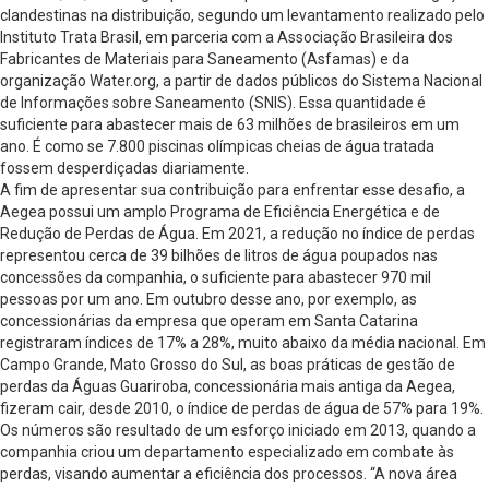
clandestinas na distribuição, segundo um levantamento realizado pelo
Instituto Trata Brasil, em parceria com a Associação Brasileira dos
Fabricantes de Materiais para Saneamento (Asfamas) e da
organização Water.org, a partir de dados públicos do Sistema Nacional
de Informações sobre Saneamento (SNIS). Essa quantidade é
suficiente para abastecer mais de 63 milhões de brasileiros em um
ano. É como se 7.800 piscinas olímpicas cheias de água tratada
fossem desperdiçadas diariamente.
A fim de apresentar sua contribuição para enfrentar esse desafio, a
Aegea possui um amplo Programa de Eficiência Energética e de
Redução de Perdas de Água. Em 2021, a redução no índice de perdas
representou cerca de 39 bilhões de litros de água poupados nas
concessões da companhia, o suficiente para abastecer 970 mil
pessoas por um ano. Em outubro desse ano, por exemplo, as
concessionárias da empresa que operam em Santa Catarina
registraram índices de 17% a 28%, muito abaixo da média nacional. Em
Campo Grande, Mato Grosso do Sul, as boas práticas de gestão de
perdas da Águas Guariroba, concessionária mais antiga da Aegea,
fizeram cair, desde 2010, o índice de perdas de água de 57% para 19%.
Os números são resultado de um esforço iniciado em 2013, quando a
companhia criou um departamento especializado em combate às
perdas, visando aumentar a eficiência dos processos. “A nova área