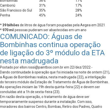
Bombinhas
36%
17%
Camboriú
31%
17%
São Francisco do Sul
35%
28%
Penha
45%
24%
*
39 bilhões
de litros de água foram poupadas pela Aegea em 2021
*
970 mi
l pessoas puderam ser abastecidas em um ano
COMUNICADO: Águas de
Bombinhas continua operação
de ligação do 3º módulo da ETA
nesta madrugada
Postado por
ellon.rossi@paintbox.com.br
em 22/dez/2022 -
Dando continuidade à operação que foi iniciada na noite de ontem (21),
a Águas de Bombinhas realiza, nesta madrugada (22), a interligação
do terceiro módulo da Estação de Tratamento de Água de Bombinhas.
As operações iniciam às 19h desta quinta-feira (22) e devem ser
concluídas até a 1h de sexta-feira (23).
Em razão desta operação, o tratamento de água deve ser
temporariamente suspenso durante a instalação. Com isso,
moradores dos bairros Centro, Bombas, Retiro dos Padres, Quatro