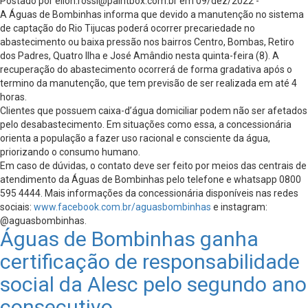
Postado por
ellon.rossi@paintbox.com.br
em 09/dez/2022 -
A Águas de Bombinhas informa que devido a manutenção no sistema
de captação do Rio Tijucas poderá ocorrer precariedade no
abastecimento ou baixa pressão nos bairros Centro, Bombas, Retiro
dos Padres, Quatro Ilha e José Amândio nesta quinta-feira (8). A
recuperação do abastecimento ocorrerá de forma gradativa após o
termino da manutenção, que tem previsão de ser realizada em até 4
horas.
Clientes que possuem caixa-d’água domiciliar podem não ser afetados
pelo desabastecimento. Em situações como essa, a concessionária
orienta a população a fazer uso racional e consciente da água,
priorizando o consumo humano.
Em caso de dúvidas, o contato deve ser feito por meios das centrais de
atendimento da Águas de Bombinhas pelo telefone e whatsapp 0800
595 4444. Mais informações da concessionária disponíveis nas redes
sociais:
www.facebook.com.br/
aguasbombinhas
e instagram:
@aguasbombinhas.
Águas de Bombinhas ganha
certificação de responsabilidade
social da Alesc pelo segundo ano
consecutivo