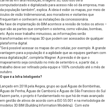
câmeras em alta resolução, imagens 3D, tudo isso será
computadorizado e digitalizado para acesso não só da empresa, mas
da população também”, explica. A ideia é exibir os mapas, por meio de
óculos de visão tridimensional, aos moradores e visitantes que
frequentam e conhecem as instalações da concessionária.
Na fase de implantação do BIM acontece a revisão de todos os ativos –
que são as partes que compõem o sistema, como válvulas, bombas,
etc. Após esse trabalho minucioso, as informações serão
transformadas em mapas 3D que podem ser acessados de qualquer
plataforma digital.
“Será possível acessar os mapas de um celular, por exemplo. A grande
vantagem para a população é a agilidade que as equipes ganham com
essa digitalização”, completa Wagner. A previsão é de que o
mapeamento seja concluído no mês de setembro e, a partir daí, o
trabalho deve ser refinado pela equipe e 100% concluído até o mês de
outubro.
O que é a Infra Inteligente?
Lançado em 2018 pela Aegea, grupo ao qual Águas de Bombinhas,
Águas de Penha, Águas de Camboriú e Águas de São Francisco do Sul
fazem parte, o projeto é fundamentado no que há de mais avançado
em gestão de ativos de acordo com a ISO 55.001 e na metodologia de
modelos 3D BIM (Building Information Modeling). Com este