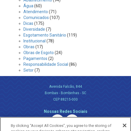
Abastecimento
(94)
Água
(60)
Atendimento
(71)
Comunicados
(107)
Dicas
(175)
Diversidade
(7)
Esgotamento Sanitário
(119)
Institucional
(78)
Obras
(17)
Obras de Esgoto
(24)
Pagamentos
(2)
Responsabilidade Social
(86)
Setor
(7)
Avenida Falcão, 844
Bombas - Bombinhas - SC
CEP 88215-000
Nossas Redes Sociais
By clicking “Accept All Cookies”, you agree to the storing of