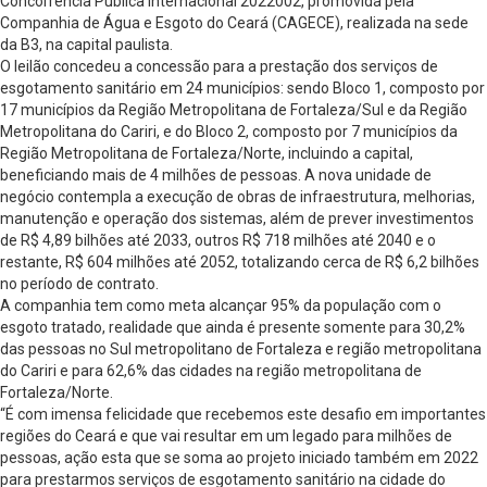
Concorrência Pública Internacional 2022002, promovida pela
Companhia de Água e Esgoto do Ceará (CAGECE), realizada na sede
da B3, na capital paulista.
O leilão concedeu a concessão para a prestação dos serviços de
esgotamento sanitário em 24 municípios: sendo Bloco 1, composto por
17 municípios da Região Metropolitana de Fortaleza/Sul e da Região
Metropolitana do Cariri, e do Bloco 2, composto por 7 municípios da
Região Metropolitana de Fortaleza/Norte, incluindo a capital,
beneficiando mais de 4 milhões de pessoas. A nova unidade de
negócio contempla a execução de obras de infraestrutura, melhorias,
manutenção e operação dos sistemas, além de prever investimentos
de R$ 4,89 bilhões até 2033, outros R$ 718 milhões até 2040 e o
restante, R$ 604 milhões até 2052, totalizando cerca de R$ 6,2 bilhões
no período de contrato.
A companhia tem como meta alcançar 95% da população com o
esgoto tratado, realidade que ainda é presente somente para 30,2%
das pessoas no Sul metropolitano de Fortaleza e região metropolitana
do Cariri e para 62,6% das cidades na região metropolitana de
Fortaleza/Norte.
“É com imensa felicidade que recebemos este desafio em importantes
regiões do Ceará e que vai resultar em um legado para milhões de
pessoas, ação esta que se soma ao projeto iniciado também em 2022
para prestarmos serviços de esgotamento sanitário na cidade do