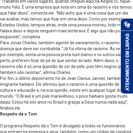
“Trabalhei em vários lugares, quando cheguei aqui na Aegea SC fiquei
muito feliz. É uma empresa que está em cima do racismo e nós temos
que falar disso”, comenta ele. “Não acho que é uma coisa que um dia
vai acabar, mas temos que ficar em cima disso. Como por exemplo nos
Estados Unidos, tempos atrás, onde uma pessoa morreu, todo mundo
falava disso e depois ninguém mais lembrava. É algo que não pode ser
esquecido”, completa.
Para Jonas Charles, também agente de saneamento, o racismo é uma
doença que deve ser combatida. “Já fui vítima de racismo. Às vezes,
por exemplo, senta uma pessoa preta num banco e os outros saem de
perto, preferem ficar de pé do que sentar do lado. Além disso, o
racismo não é só uma questão de cor de pele, pois têm negros que
também são racistas”, afirma Charles.
Por fim, o último depoimento foi de Jean Clavius Janvier, também
imigrante haitiano. Ele afirmou que o racismo é uma questão de
cultura e educação e, na sua opinião, existe em qualquer lugar do
mundo. “O Brasil é um país maravilhoso, o povo haitiano gosta muito
daqui. Estou há oito anos no Brasil e graças a Deus nunca nada aqui”,
finaliza ele.
Respeito dá o Tom
O programa Respeito dá o Tom é divulgado a todos os funcionários
que entram na empresa e atua, também, como um código de conduta