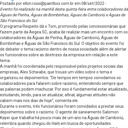
Postado por
ellon.rossi@paintbox.com.br
em 08/set/2022 -
Evento foi realizado na manhã desta quinta-feira entre colaboradores da
Águas de Penha, Águas de Bombinhas, Águas de Camboriú e Águas de
São Francisco do Sul
O programa Respeito dá o Tom, promovido pelas concessionárias que
fazem parte da Aegea SC, acaba de realizar mais um encontro com os
colaboradores da Águas de Penha, Águas de Camboriú, Águas de
Bombinhas e Águas de São Francisco do Sul. O objetivo do evento foi
de debater o tema racismo dentro de nossa sociedade além de alertar
os funcionários sobre as diretrizes da empresa em relação a este
tema.
A manhã foi coordenada pelo responsável pelos projetos sociais das
empresas, Alex Schwabe, que trouxe um vídeo sobre o tema e
organizou os depoimentos. “De tempos em tempos convidamos os
colaboradores para falarem sobre racismo, entendendo sempre que
as palavras podem machucar. Por isso é fundamental estar atualizado,
estudando, lendo, para se atualizar, afinal, algumas atitudes não
cabem mais nos dias de hoje”, comenta ele.
Durante o evento, três funcionários foram convidados a prestar seus
depoimentos sobre o racismo. O agente de saneamento Salomon
Kayer que trabalha há pouco mais de um ano na Águas de Camboriú,
relembra quando chegou do Haiti em busca de oportunidades.