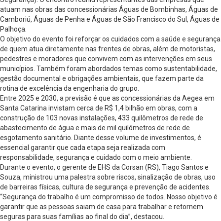
atuam nas obras das concessionárias Águas de Bombinhas, Águas de
Camboriú, Águas de Penha e Águas de São Francisco do Sul, Águas de
Palhoça.
O objetivo do evento foi reforçar os cuidados com a saúde e segurança
de quem atua diretamente nas frentes de obras, além de motoristas,
pedestres e moradores que convivem com as intervenções em seus
municípios. Também foram abordados temas como sustentabilidade,
gestão documental e obrigações ambientais, que fazem parte da
rotina de excelência da engenharia do grupo.
Entre 2025 e 2030, a previsão é que as concessionárias da Aegea em
Santa Catarina invistam cerca de R$ 1,4 bilhão em obras, com a
construção de 103 novas instalações, 433 quilômetros de rede de
abastecimento de água e mais de mil quilômetros de rede de
esgotamento sanitário. Diante desse volume de investimentos, é
essencial garantir que cada etapa seja realizada com
responsabilidade, segurança e cuidado com o meio ambiente.
Durante o evento, o gerente de EHS da Corsan (RS), Tiago Santos e
Souza, ministrou uma palestra sobre riscos, sinalização de obras, uso
de barreiras físicas, cultura de segurança e prevenção de acidentes.
“Segurança do trabalho é um compromisso de todos. Nosso objetivo é
garantir que as pessoas saiam de casa para trabalhar e retornem
seguras para suas famílias ao final do dia”, destacou.