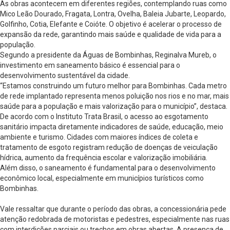
As obras acontecem em diferentes regiões, contemplando ruas como
Mico Leão Dourado, Fragata, Lontra, Ovelha, Baleia Jubarte, Leopardo,
Golfinho, Cotia, Elefante e Coióte. O objetivo é acelerar o processo de
expansão da rede, garantindo mais saúde e qualidade de vida para a
população.
Segundo a presidente da Águas de Bombinhas, Reginalva Mureb, o
investimento em saneamento básico é essencial para o
desenvolvimento sustentável da cidade.
“Estamos construindo um futuro melhor para Bombinhas. Cada metro
de rede implantado representa menos poluição nos rios e no mar, mais
saúde para a população e mais valorização para o município”, destaca.
De acordo com o Instituto Trata Brasil, o acesso ao esgotamento
sanitário impacta diretamente indicadores de saúde, educação, meio
ambiente e turismo. Cidades com maiores índices de coleta e
tratamento de esgoto registram redução de doenças de veiculação
hídrica, aumento da frequência escolar e valorização imobiliária.
Além disso, o saneamento é fundamental para o desenvolvimento
econômico local, especialmente em municípios turísticos como
Bombinhas.
Vale ressaltar que durante o período das obras, a concessionária pede
atenção redobrada de motoristas e pedestres, especialmente nas ruas
com interdições parciais ou trechos em obras abertas. A presença de