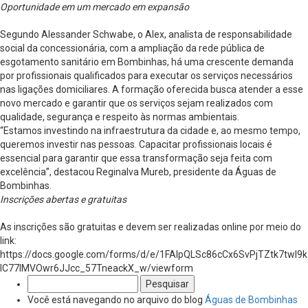
Oportunidade em um mercado em expansão
Segundo Alessander Schwabe, o Alex, analista de responsabilidade
social da concessionária, com a ampliação da rede pública de
esgotamento sanitário em Bombinhas, há uma crescente demanda
por profissionais qualificados para executar os serviços necessários
nas ligações domiciliares. A formação oferecida busca atender a esse
novo mercado e garantir que os serviços sejam realizados com
qualidade, segurança e respeito às normas ambientais.
“Estamos investindo na infraestrutura da cidade e, ao mesmo tempo,
queremos investir nas pessoas. Capacitar profissionais locais é
essencial para garantir que essa transformação seja feita com
excelência”, destacou Reginalva Mureb, presidente da Águas de
Bombinhas.
Inscrições abertas e gratuitas
As inscrições são gratuitas e devem ser realizadas online por meio do
link:
https://docs.google.com/forms/d/e/1FAIpQLSc86cCx6SvPjTZtk7twI9k
lC77lMVOwr6JJcc_57TneackX_w/viewform
Pesquisar
por:
Você está navegando no arquivo do blog
Águas de Bombinhas