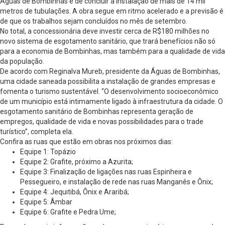
Águas de Bombinhas é de concluir a instalação de mais de 14 mil
metros de tubulações. A obra segue em ritmo acelerado e a previsão é
de que os trabalhos sejam concluídos no mês de setembro.
No total, a concessionária deve investir cerca de R$180 milhões no
novo sistema de esgotamento sanitário, que trará benefícios não só
para a economia de Bombinhas, mas também para a qualidade de vida
da população.
De acordo com Reginalva Mureb, presidente da Águas de Bombinhas,
uma cidade saneada possibilita a instalação de grandes empresas e
fomenta o turismo sustentável. “O desenvolvimento socioeconômico
de um município está intimamente ligado à infraestrutura da cidade. O
esgotamento sanitário de Bombinhas representa geração de
empregos, qualidade de vida e novas possibilidades para o trade
turístico”, completa ela.
Confira as ruas que estão em obras nos próximos dias:
Equipe 1: Topázio
Equipe 2: Grafite, próximo a Azurita;
Equipe 3: Finalização de ligações nas ruas Espinheira e
Pessegueiro, e instalação de rede nas ruas Manganês e Ônix;
Equipe 4: Jequitibá, Ônix e Araribá;
Equipe 5: Âmbar
Equipe 6: Grafite e Pedra Ume;