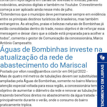
conta com reportagens em canais de televisão e revistas, painéis
rodoviários, anúncios digitais e também no Youtube. O investimento
começa a ser aplicado ainda nesse mês de julho.
“Entendemos que o município deve permanecer sempre em evidência
entre os principais destinos turísticos de brasileiros, mas também
estrangeiros. As atrações, praias e belezas naturais de Bombinhas já
estão consolidadas dentro do trade, nosso objetivo é de reforçar essa
mensagem e deixar claro que a cidade está preparada para acolher a
todos”, comenta o gestor de Comunicação da concessionária, Marco
Antônio Campesatto.
Águas de Bombinhas investe na
atualização da rede de
abastecimento do Mariscal
Postado por
ellon.rossi@paintbox.com.br
em 04/jul/2022 -
Mais de quatro mil metros de tubulações devem ser substituídas ou
ampliadas pela Águas de Bombinhas, somente no bairro Mariscal. Com
atenção especial voltada para essa região, a concessionária tem o
objetivo de aumentar o diâmetro da rede e renovar as tubulações,
trazendo benefícios diretos no abastecimento da água tratada –
principalmente durante o verão, onde o consumo do bairro
praticamente triplica.