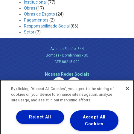
Institucional
(77)
Obras
(17)
Obras de Esgoto
(24)
Pagamentos
(2)
Responsabilidade Social
(86)
Setor
(7)
Avenida Falcão, 844
Bombas - Bombinhas - SC
CEP 88215-000
Nossas Redes Sociais
By clicking “Accept All Cookies”, you agree to the storing of
cookies on your device to enhance site navigation, analyze
site usage, and assist in our marketing efforts.
Reject All
Accept All
Uma empresa
Copyright ® 2026 - Todos os Direitos Reservados.
Cookies
Nossa natureza movimenta a vida