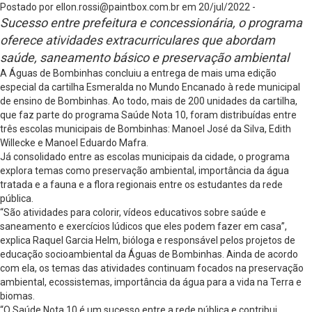
Postado por
ellon.rossi@paintbox.com.br
em 20/jul/2022 -
Sucesso entre prefeitura e concessionária, o programa
oferece atividades extracurriculares que abordam
saúde, saneamento básico e preservação ambiental
A Águas de Bombinhas concluiu a entrega de mais uma edição
especial da cartilha Esmeralda no Mundo Encanado à rede municipal
de ensino de Bombinhas. Ao todo, mais de 200 unidades da cartilha,
que faz parte do programa Saúde Nota 10, foram distribuídas entre
três escolas municipais de Bombinhas: Manoel José da Silva, Edith
Willecke e Manoel Eduardo Mafra.
Já consolidado entre as escolas municipais da cidade, o programa
explora temas como preservação ambiental, importância da água
tratada e a fauna e a flora regionais entre os estudantes da rede
pública.
“São atividades para colorir, vídeos educativos sobre saúde e
saneamento e exercícios lúdicos que eles podem fazer em casa”,
explica Raquel Garcia Helm, bióloga e responsável pelos projetos de
educação socioambiental da Águas de Bombinhas. Ainda de acordo
com ela, os temas das atividades continuam focados na preservação
ambiental, ecossistemas, importância da água para a vida na Terra e
biomas.
“O Saúde Nota 10 é um sucesso entre a rede pública e contribui