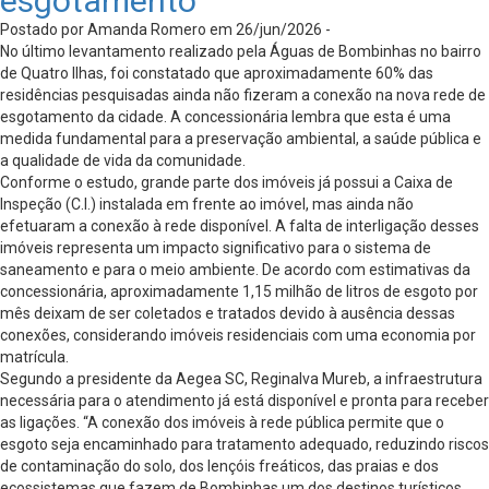
esgotamento
Postado por Amanda Romero em 26/jun/2026 -
No último levantamento realizado pela Águas de Bombinhas no bairro
de Quatro Ilhas, foi constatado que aproximadamente 60% das
residências pesquisadas ainda não fizeram a conexão na nova rede de
esgotamento da cidade. A concessionária lembra que esta é uma
medida fundamental para a preservação ambiental, a saúde pública e
a qualidade de vida da comunidade.
Conforme o estudo, grande parte dos imóveis já possui a Caixa de
Inspeção (C.I.) instalada em frente ao imóvel, mas ainda não
efetuaram a conexão à rede disponível. A falta de interligação desses
imóveis representa um impacto significativo para o sistema de
saneamento e para o meio ambiente. De acordo com estimativas da
concessionária, aproximadamente 1,15 milhão de litros de esgoto por
mês deixam de ser coletados e tratados devido à ausência dessas
conexões, considerando imóveis residenciais com uma economia por
matrícula.
Segundo a presidente da Aegea SC, Reginalva Mureb, a infraestrutura
necessária para o atendimento já está disponível e pronta para receber
as ligações. “A conexão dos imóveis à rede pública permite que o
esgoto seja encaminhado para tratamento adequado, reduzindo riscos
de contaminação do solo, dos lençóis freáticos, das praias e dos
ecossistemas que fazem de Bombinhas um dos destinos turísticos