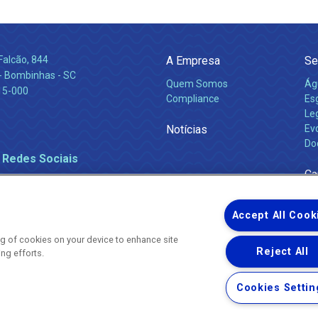
Falcão, 844
A Empresa
Se
 Bombinhas - SC
Quem Somos
Ág
15-000
Compliance
Es
Leg
Notícias
Ev
Do
 Redes Sociais
Ca
Accept All Cook
ing of cookies on your device to enhance site
Reject All
ing efforts.
Uma empresa
Copyright ® 2026 - Todos os Direitos Reservados.
Nossa natureza movimenta a vida
Cookies Settin
Termos Gerais de Uso de Sites e Aplicativos