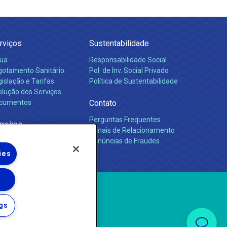
rviços
Sustentabilidade
ua
Responsabilidade Social
gotamento Sanitário
Pol. de Inv. Social Privado
islação e Tarifas
Política de Sustentabilidade
olução dos Serviços
cumentos
Contato
Perguntas Frequentes
rreiras
Canais de Relacionamento
Denúncias de Fraudes
ies
gs