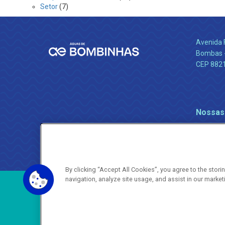
Setor
(7)
Avenida 
Bombas -
CEP 882
Nossas
By clicking “Accept All Cookies”, you agree to the stor
navigation, analyze site usage, and assist in our market