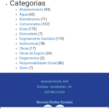
Categorias
Abastecimento
(94)
Água
(60)
Atendimento
(71)
Comunicados
(107)
Dicas
(175)
Diversidade
(7)
Esgotamento Sanitário
(119)
Institucional
(78)
Obras
(17)
Obras de Esgoto
(24)
Pagamentos
(2)
Responsabilidade Social
(86)
Setor
(7)
Avenida Falcão, 844
Bombas - Bombinhas - SC
CEP 88215-000
Nossas Redes Sociais