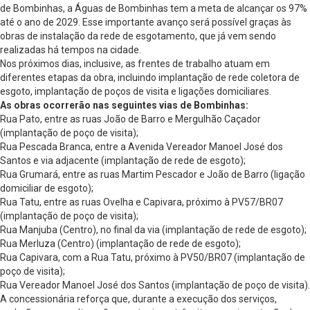
de Bombinhas, a Águas de Bombinhas tem a meta de alcançar os 97%
até o ano de 2029. Esse importante avanço será possível graças às
obras de instalação da rede de esgotamento, que já vem sendo
realizadas há tempos na cidade.
Nos próximos dias, inclusive, as frentes de trabalho atuam em
diferentes etapas da obra, incluindo implantação de rede coletora de
esgoto, implantação de poços de visita e ligações domiciliares.
As obras ocorrerão nas seguintes vias de Bombinhas:
Rua Pato, entre as ruas João de Barro e Mergulhão Caçador
(implantação de poço de visita);
Rua Pescada Branca, entre a Avenida Vereador Manoel José dos
Santos e via adjacente (implantação de rede de esgoto);
Rua Grumará, entre as ruas Martim Pescador e João de Barro (ligação
domiciliar de esgoto);
Rua Tatu, entre as ruas Ovelha e Capivara, próximo à PV57/BR07
(implantação de poço de visita);
Rua Manjuba (Centro), no final da via (implantação de rede de esgoto);
Rua Merluza (Centro) (implantação de rede de esgoto);
Rua Capivara, com a Rua Tatu, próximo à PV50/BR07 (implantação de
poço de visita);
Rua Vereador Manoel José dos Santos (implantação de poço de visita).
A concessionária reforça que, durante a execução dos serviços,