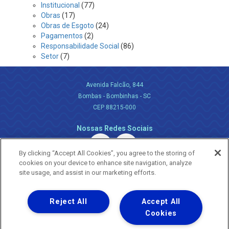
Institucional
(77)
Obras
(17)
Obras de Esgoto
(24)
Pagamentos
(2)
Responsabilidade Social
(86)
Setor
(7)
Avenida Falcão, 844
Bombas - Bombinhas - SC
CEP 88215-000
Nossas Redes Sociais
By clicking “Accept All Cookies”, you agree to the storing of
cookies on your device to enhance site navigation, analyze
site usage, and assist in our marketing efforts.
Reject All
Accept All
Uma empresa
Copyright ® 2026 - Todos os Direitos Reservados.
Cookies
Nossa natureza movimenta a vida