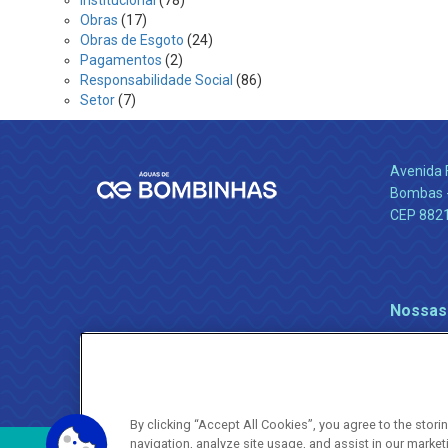
Institucional
(78)
Obras
(17)
Obras de Esgoto
(24)
Pagamentos
(2)
Responsabilidade Social
(86)
Setor
(7)
Avenida 
Bombas -
CEP 882
Nossas
By clicking “Accept All Cookies”, you agree to the stor
navigation, analyze site usage, and assist in our market