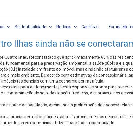
ços
Sustentabilidade
Notícias
Carreiras
Fornecedore
tro Ilhas ainda não se conectar
de Quatro Ilhas, foi constatado que aproximadamente 60% das residên
a fundamental para a preservação ambiental, a saúde pública e a qua
ção (C.I.) instalada em frente ao imóvel, mas ainda não efetuaram a co
para o meio ambiente. De acordo com estimativas da concessionária, a
o imóveis residenciais com uma economia por matrícula.
ecessária para o atendimento já está disponível e pronta para receber 
de contaminação do solo, dos lençóis freáticos, das praias e dos eco
 para a saúde da população, diminuindo a proliferação de doenças rela
gação a procurarem informações sobre os procedimentos necessários e
aneamento gerem benefícios efetivos para toda a comunidade.