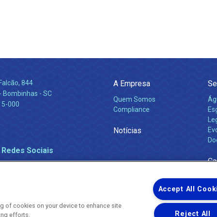
Falcão, 844
A Empresa
Se
 Bombinhas - SC
Quem Somos
Ág
15-000
Compliance
Es
Leg
Notícias
Ev
Do
 Redes Sociais
Ca
Accept All Cook
ing of cookies on your device to enhance site
Reject All
ing efforts.
Uma empresa