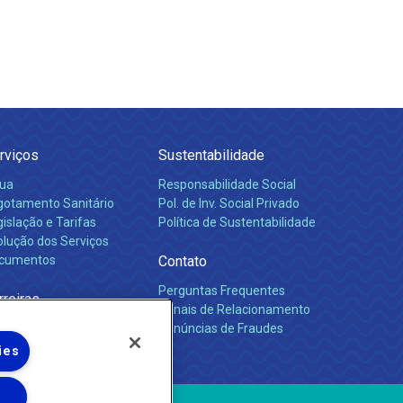
rviços
Sustentabilidade
ua
Responsabilidade Social
gotamento Sanitário
Pol. de Inv. Social Privado
islação e Tarifas
Política de Sustentabilidade
olução dos Serviços
cumentos
Contato
Perguntas Frequentes
rreiras
Canais de Relacionamento
Denúncias de Fraudes
ies