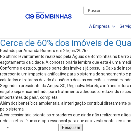
A Empresa
Servi
Cerca de 60% dos imóveis de Qua
Postado por Amanda Romero em 26/jun/2026 -
No último levantamento realizado pela Águas de Bombinhas no bairro 
esgotamento da cidade. A concessionária lembra que esta é uma medid
Conforme o estudo, grande parte dos imóveis já possui a Caixa de Inspe
representa um impacto significativo para o sistema de saneamento e 
coletados e tratados devido à ausência dessas conexões, considerand
Segundo a presidente da Aegea SC, Reginalva Mureb, a infraestrutura n
esgoto seja encaminhado para tratamento adequado, reduzindo riscos 
importantes do país”, completa.
Além dos benefícios ambientais, a interligação contribui diretamente
pelo sistema.
A concessionária orienta os moradores que ainda não realizaram a li
rede coletora é uma etapa essencial para que os investimentos em s
Pesquisar