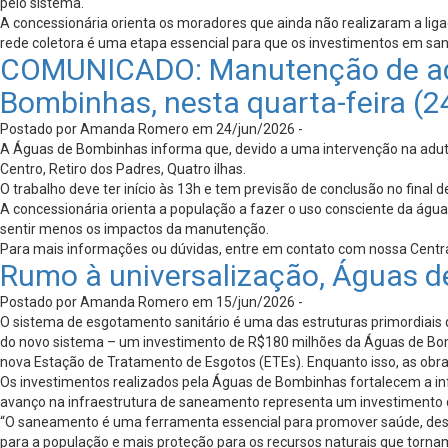
pelo sistema.
A concessionária orienta os moradores que ainda não realizaram a li
rede coletora é uma etapa essencial para que os investimentos em s
COMUNICADO: Manutenção de adut
Bombinhas, nesta quarta-feira (2
Postado por Amanda Romero em 24/jun/2026 -
A Águas de Bombinhas informa que, devido a uma intervenção na aduto
Centro, Retiro dos Padres, Quatro ilhas.
O trabalho deve ter início às 13h e tem previsão de conclusão no final
A concessionária orienta a população a fazer o uso consciente da ág
sentir menos os impactos da manutenção.
Para mais informações ou dúvidas, entre em contato com nossa Centr
Rumo à universalização, Águas d
Postado por Amanda Romero em 15/jun/2026 -
O sistema de esgotamento sanitário é uma das estruturas primordiais
do novo sistema – um investimento de R$180 milhões da Águas de Bom
nova Estação de Tratamento de Esgotos (ETEs). Enquanto isso, as obras
Os investimentos realizados pela Águas de Bombinhas fortalecem a inf
avanço na infraestrutura de saneamento representa um investimento di
“O saneamento é uma ferramenta essencial para promover saúde, dese
para a população e mais proteção para os recursos naturais que torna