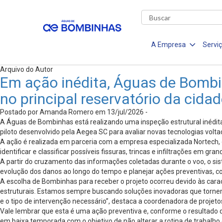
A Empresa
Servi
Arquivo do Autor
Em ação inédita, Águas de Bombinh
no principal reservatório da cida
Postado por Amanda Romero em 13/jul/2026 -
A Águas de Bombinhas está realizando uma inspeção estrutural inédita co
piloto desenvolvido pela Aegea SC para avaliar novas tecnologias volta
A ação é realizada em parceria com a empresa especializada Nortech, q
identificar e classificar possíveis fissuras, trincas e infiltrações em gr
A partir do cruzamento das informações coletadas durante o voo, o sis
evolução dos danos ao longo do tempo e planejar ações preventivas, 
A escolha de Bombinhas para receber o projeto ocorreu devido às caract
estruturais. Estamos sempre buscando soluções inovadoras que torne
e o tipo de intervenção necessário”, destaca a coordenadora de proje
Vale lembrar que esta é uma ação preventiva e, conforme o resultado d
em baixa temporada com o objetivo de não alterar a rotina de trabalh