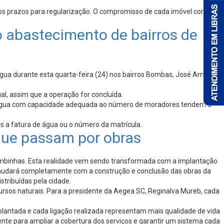
 os prazos para regularização. O compromisso de cada imóvel com a
 abastecimento de bairros de
gua durante esta quarta-feira (24) nos bairros Bombas, José Amândio,
al, assim que a operação for concluída.
s d’água com capacidade adequada ao número de moradores tendem a
 a fatura de água ou o número da matrícula.
que passam por obras
Bombinhas. Esta realidade vem sendo transformada com a implantação
 mudará completamente com a construção e conclusão das obras da
stribuídas pela cidade.
rsos naturais. Para a presidente da Aegea SC, Reginalva Mureb, cada
antada e cada ligação realizada representam mais qualidade de vida
te para ampliar a cobertura dos serviços e garantir um sistema cada