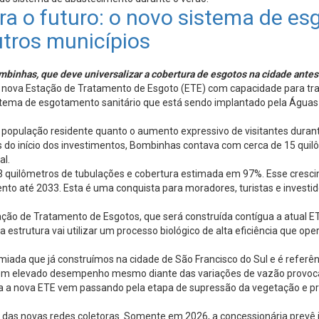
ara o futuro: o novo sistema de e
tros municípios
mbinhas, que deve universalizar a cobertura de esgotos na cidade an
 nova Estação de Tratamento de Esgoto (ETE) com capacidade para trata
 sistema de esgotamento sanitário que está sendo implantado pela Água
população residente quanto o aumento expressivo de visitantes durant
es do início dos investimentos, Bombinhas contava com cerca de 15 qui
al.
3 quilômetros de tubulações e cobertura estimada em 97%. Esse cresc
o até 2033. Esta é uma conquista para moradores, turistas e investid
ção de Tratamento de Esgotos, que será construída contígua a atual ET
estrutura vai utilizar um processo biológico de alta eficiência que op
ada que já construímos na cidade de São Francisco do Sul e é referê
ntém elevado desempenho mesmo diante das variações de vazão provoc
a a nova ETE vem passando pela etapa de supressão da vegetação e prep
as novas redes coletoras. Somente em 2026, a concessionária prevê i