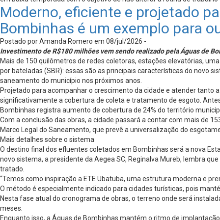
Moderno, eficiente e projetado p
Bombinhas é um exemplo para ou
Postado por Amanda Romero em 08/jul/2026 -
Investimento de R$180 milhões vem sendo realizado pela Águas de Bo
Mais de 150 quilômetros de redes coletoras, estações elevatórias, uma
por bateladas (SBR): essas são as principais características do novo
saneamento do município nos próximos anos.
Projetado para acompanhar o crescimento da cidade e atender tanto a 
significativamente a cobertura de coleta e tratamento de esgoto. Ant
Bombinhas registra aumento de cobertura de 24% do território municip
Com a conclusão das obras, a cidade passará a contar com mais de 15
Marco Legal do Saneamento, que prevê a universalização do esgotament
Mais detalhes sobre o sistema
O destino final dos efluentes coletados em Bombinhas será a nova Esta
novo sistema, a presidente da Aegea SC, Reginalva Mureb, lembra que a 
tratado.
“Temos como inspiração a ETE Ubatuba, uma estrutura moderna e premi
O método é especialmente indicado para cidades turísticas, pois ma
Nesta fase atual do cronograma de obras, o terreno onde será instalad
meses.
Enquanto isso, a Águas de Bombinhas mantém o ritmo de implantação d