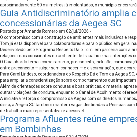
aproximadamente 50 mil metros já implantados, o município encerrará 
Guia Antidiscriminatório amplia 
concessionárias da Aegea SC
Postado por Amanda Romero em 02/jul/2026 -
O compromisso com a construção de ambientes mais inclusivos e respe
Tom já está disponível para colaboradores e para o público em geral
Desenvolvido pelo Programa Respeito Dá o Tom, em parceria com a área 
relações mais conscientes no ambiente de trabalho e nas interações
O Guia aborda temas como racismo, preconceito, inclusão, comunicação
entre preconceito — julgar sem conhecer — e discriminação, que ocorr
Para Carol Lindoso, coordenadora do Respeito Dá o Tom da Aegea SC, o 
para ampliar a conscientização sobre comportamentos que impactam as 
Além de orientações sobre condutas e boas práticas, o material aprese
outras violações de conduta, enquanto o Canal de Acolhimento oferec
A iniciativa reforça o compromisso da Aegea com os direitos humanos, 
disso, a Aegea SC também mantém vagas destinadas a Pessoas com Def
de trabalho mais representativo e acessível.
Programa Afluentes reúne empres
em Bombinhas