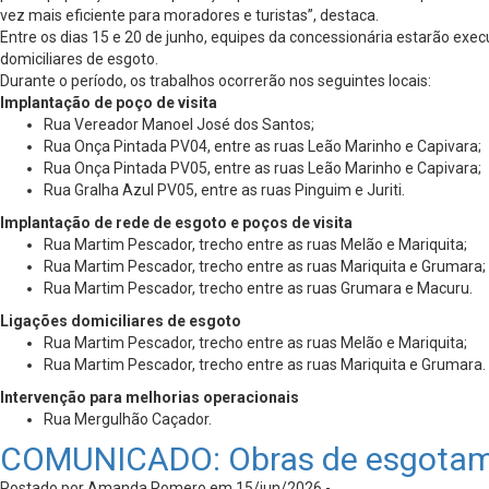
vez mais eficiente para moradores e turistas”, destaca.
Entre os dias 15 e 20 de junho, equipes da concessionária estarão exe
domiciliares de esgoto.
Durante o período, os trabalhos ocorrerão nos seguintes locais:
Implantação de poço de visita
Rua Vereador Manoel José dos Santos;
Rua Onça Pintada PV04, entre as ruas Leão Marinho e Capivara;
Rua Onça Pintada PV05, entre as ruas Leão Marinho e Capivara;
Rua Gralha Azul PV05, entre as ruas Pinguim e Juriti.
Implantação de rede de esgoto e poços de visita
Rua Martim Pescador, trecho entre as ruas Melão e Mariquita;
Rua Martim Pescador, trecho entre as ruas Mariquita e Grumara;
Rua Martim Pescador, trecho entre as ruas Grumara e Macuru.
Ligações domiciliares de esgoto
Rua Martim Pescador, trecho entre as ruas Melão e Mariquita;
Rua Martim Pescador, trecho entre as ruas Mariquita e Grumara.
Intervenção para melhorias operacionais
Rua Mergulhão Caçador.
COMUNICADO: Obras de esgotame
Postado por Amanda Romero em 15/jun/2026 -