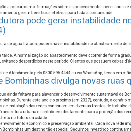
gação a procurarem informações sobre os procedimentos necessários e
aneamento gerem benefícios efetivos para toda a comunidade.
ora pode gerar instabilidade no
4)
ra de água tratada, poderá haver instabilidade no abastecimento de á
 de tarde. A normalização do abastecimento deve ocorrer de forma gradu
ua, evitando desperdícios neste período. Clientes que possuem caixa
al de Atendimento pelo 0800 595 4444 ou via WhatsApp, tendo em mãos
e Bombinhas divulga novas ruas 
 que ainda faltava para alavancar o desenvolvimento sustentável de 
binhas. Durante este ano e o próximo (em 2027), contudo, o cenário
 de instalação das redes continuam em diversas frentes de trabalho di
raestrutura urbana e contribuem diretamente para a proteção dos recu
reto no futuro da cidade.
nvolvimento econômico e preservação ambiental. Cada nova rede impl
m Bombinhas um destino tão especial. Seguimos investindo continuamen