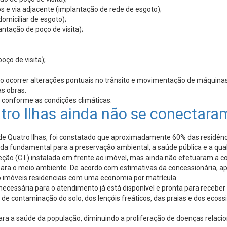
 e via adjacente (implantação de rede de esgoto);
omiciliar de esgoto);
ntação de poço de visita);
ço de visita);
ão ocorrer alterações pontuais no trânsito e movimentação de máquinas
as obras.
s conforme as condições climáticas.
tro Ilhas ainda não se conectar
de Quatro Ilhas, foi constatado que aproximadamente 60% das residên
a fundamental para a preservação ambiental, a saúde pública e a qua
ção (C.I.) instalada em frente ao imóvel, mas ainda não efetuaram a co
para o meio ambiente. De acordo com estimativas da concessionária, a
o imóveis residenciais com uma economia por matrícula.
ecessária para o atendimento já está disponível e pronta para receber 
de contaminação do solo, dos lençóis freáticos, das praias e dos eco
 para a saúde da população, diminuindo a proliferação de doenças rela