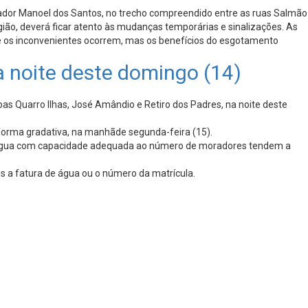
eador Manoel dos Santos, no trecho compreendido entre as ruas Salmão
ião, deverá ficar atento às mudanças temporárias e sinalizações. As
e os inconvenientes ocorrem, mas os benefícios do esgotamento
 noite deste domingo (14)
 Quarro Ilhas, José Amândio e Retiro dos Padres, na noite deste
 forma gradativa, na manhãde segunda-feira (15).
s d’água com capacidade adequada ao número de moradores tendem a
 a fatura de água ou o número da matrícula.