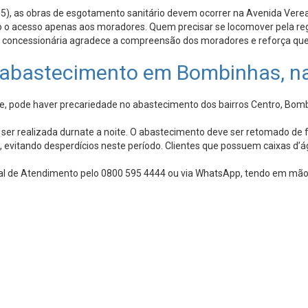
(15), as obras de esgotamento sanitário devem ocorrer na Avenida Ver
do o acesso apenas aos moradores. Quem precisar se locomover pela reg
A concessionária agradece a compreensão dos moradores e reforça qu
 abastecimento em Bombinhas, na
pode haver precariedade no abastecimento dos bairros Centro, Bombas
 ser realizada durnate a noite. O abastecimento deve ser retomado de
ua, evitando desperdícios neste período. Clientes que possuem caixa
al de Atendimento pelo 0800 595 4444 ou via WhatsApp, tendo em mãos