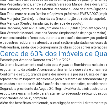
Rua Pescada Branca, entre a Avenida Vereador Manoel José dos Santos
Rua Grumará, entre as ruas Martim Pescador e João de Barro (ligação d
Rua Tatu, entre as ruas Ovelha e Capivara, próximo à PV57/BR07 (impla
Rua Manjuba (Centro), no final da via (implantação de rede de esgoto);
Rua Merluza (Centro) (implantação de rede de esgoto);
Rua Capivara, com a Rua Tatu, próximo à PV50/BR07 (implantação de po
Rua Vereador Manoel José dos Santos (implantação de poço de visita).
A concessionária reforça que, durante a execução dos serviços, poder
e pedestres redobrem a atenção à sinalização implantada nos locais d
Vale lembrar, ainda, que o cronograma de obras pode sofrer alteraçõe
Cerca de 60% dos imóveis de Qua
Postado por Amanda Romero em 26/jun/2026 -
No último levantamento realizado pela Águas de Bombinhas no bairro 
esgotamento da cidade. A concessionária lembra que esta é uma medid
Conforme o estudo, grande parte dos imóveis já possui a Caixa de Inspe
representa um impacto significativo para o sistema de saneamento e 
coletados e tratados devido à ausência dessas conexões, considerand
Segundo a presidente da Aegea SC, Reginalva Mureb, a infraestrutura n
esgoto seja encaminhado para tratamento adequado, reduzindo riscos 
importantes do país”, completa.
Além dos benefícios ambientais, a interligação contribui diretamente