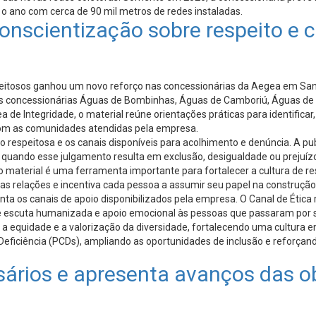
o ano com cerca de 90 mil metros de redes instaladas.
conscientização sobre respeito e
itosos ganhou um novo reforço nas concessionárias da Aegea em Santa
 nas concessionárias Águas de Bombinhas, Águas de Camboriú, Águas de
de Integridade, o material reúne orientações práticas para identificar
 com as comunidades atendidas pela empresa.
 respeitosa e os canais disponíveis para acolhimento e denúncia. A p
e quando esse julgamento resulta em exclusão, desigualdade ou prejuíz
material é uma ferramenta importante para fortalecer a cultura de resp
relações e incentiva cada pessoa a assumir seu papel na construção d
nta os canais de apoio disponibilizados pela empresa. O Canal de Ética
e escuta humanizada e apoio emocional às pessoas que passaram por si
a equidade e a valorização da diversidade, fortalecendo uma cultura em
iciência (PCDs), ampliando as oportunidades de inclusão e reforçan
ários e apresenta avanços das o