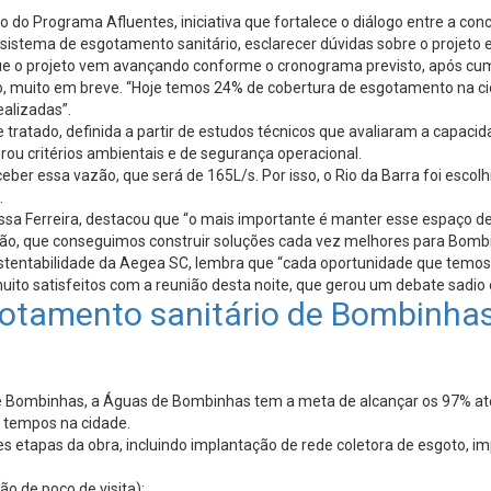
 Programa Afluentes, iniciativa que fortalece o diálogo entre a conc
istema de esgotamento sanitário, esclarecer dúvidas sobre o projeto e
ue o projeto vem avançando conforme o cronograma previsto, após cump
o, muito em breve. “Hoje temos 24% de cobertura de esgotamento na ci
alizadas”.
tratado, definida a partir de estudos técnicos que avaliaram a capaci
ou critérios ambientais e de segurança operacional.
er essa vazão, que será de 165L/s. Por isso, o Rio da Barra foi escol
.
a Ferreira, destacou que “o mais importante é manter esse espaço de
ação, que conseguimos construir soluções cada vez melhores para Bombi
Sustentabilidade da Aegea SC, lembra que “cada oportunidade que te
satisfeitos com a reunião desta noite, que gerou um debate sadio e co
otamento sanitário de Bombinhas
ombinhas, a Águas de Bombinhas tem a meta de alcançar os 97% até o
á tempos na cidade.
s etapas da obra, incluindo implantação de rede coletora de esgoto, imp
o de poço de visita);