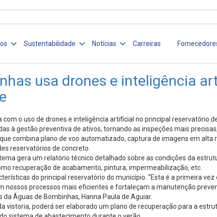
ços
Sustentabilidade
Notícias
Carreiras
Fornecedore
as usa drones e inteligência arti
de
m o uso de drones e inteligência artificial no principal reservatório d
das à gestão preventiva de ativos, tornando as inspeções mais precisas,
ue combina plano de voo automatizado, captura de imagens em alta reso
andes reservatórios de concreto.
tema gera um relatório técnico detalhado sobre as condições da estrut
como recuperação de acabamento, pintura, impermeabilização, etc.
erísticas do principal reservatório do município. “Esta é a primeira ve
m nossos processos mais eficientes e fortaleçam a manutenção preven
tos da Águas de Bombinhas, Hanna Paula de Aguiar.
a vistoria, poderá ser elaborado um plano de recuperação para a estru
o do sistema de abastecimento durante o verão.