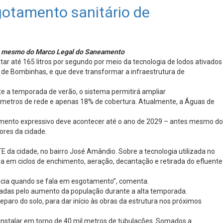
sgotamento sanitário de
tes mesmo do Marco Legal do Saneamento
r até 165 litros por segundo por meio da tecnologia de lodos ativados
s de Bombinhas, e que deve transformar a infraestrutura de
e a temporada de verão, o sistema permitirá ampliar
lômetros de rede e apenas 18% de cobertura. Atualmente, a Águas de
imento expressivo deve acontecer até o ano de 2029 – antes mesmo do
ores da cidade.
E da cidade, no bairro José Amândio. Sobre a tecnologia utilizada no
era em ciclos de enchimento, aeração, decantação e retirada do efluente
ncia quando se fala em esgotamento”, comenta.
adas pelo aumento da população durante a alta temporada.
aro do solo, para dar início às obras da estrutura nos próximos
nstalar em torno de 40 mil metros de tubulações. Somados a